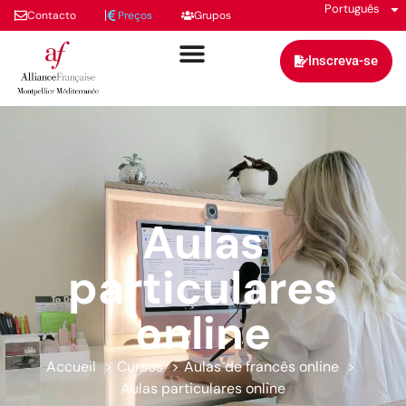
Português
Contacto
Preços
Grupos
Inscreva-se
Aulas
particulares
online
Accueil
Cursos
Aulas de francês online
Aulas particulares online